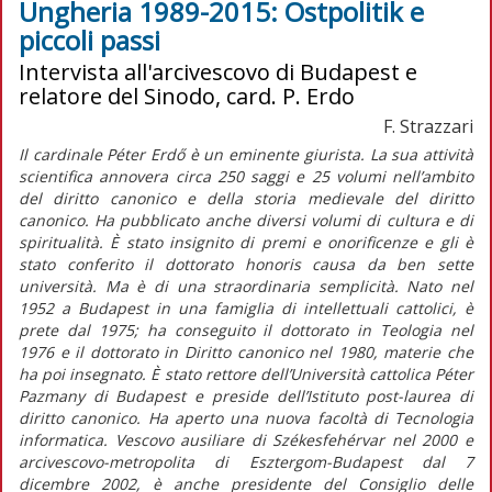
Ungheria 1989-2015: Ostpolitik e
piccoli passi
Intervista all'arcivescovo di Budapest e
relatore del Sinodo, card. P. Erdo
F. Strazzari
Il cardinale Péter Erdő è un eminente giurista. La sua attività
scientifica annovera circa 250 saggi e 25 volumi nell’ambito
del diritto canonico e della storia medievale del diritto
canonico. Ha pubblicato anche diversi volumi di cultura e di
spiritualità. È stato insignito di premi e onorificenze e gli è
stato conferito il dottorato honoris causa da ben sette
università. Ma è di una straordinaria semplicità. Nato nel
1952 a Budapest in una famiglia di intellettuali cattolici, è
prete dal 1975; ha conseguito il dottorato in Teologia nel
1976 e il dottorato in Diritto canonico nel 1980, materie che
ha poi insegnato. È stato rettore dell’Università cattolica Péter
Pazmany di Budapest e preside dell’Istituto post-laurea di
diritto canonico. Ha aperto una nuova facoltà di Tecnologia
informatica. Vescovo ausiliare di Székesfehérvar nel 2000 e
arcivescovo-metropolita di Esztergom-Budapest dal 7
dicembre 2002, è anche presidente del Consiglio delle