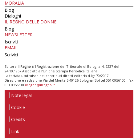
MORALIA
Blog
Dialoghi
IL REGNO DELLE DONNE
Blog
NEWSLETTER
Iscriviti
EMAIL
Scrivici
Editore
Il Regno srl
Registrazione del Tribunale di Bologna N. 2237 del
24.10.1957 Associato all’Unione Stampa Periodica Italiana
La testata usufruisce dei contributi diretti editoria d.lgs 70/2017
Direzione e redazione Via del Monte 5 40126 Bologna (Bo) tel 051 0956100 - fax
051 0956310
ilregno@ilregno.it
Note legali
Cookie
Credits
Link