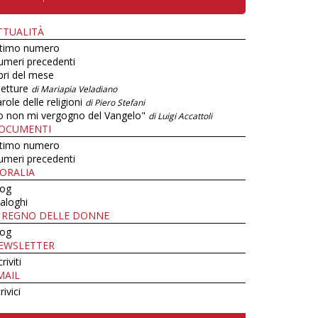
TTUALITÀ
ltimo numero
umeri precedenti
bri del mese
letture
di Mariapia Veladiano
role delle religioni
di Piero Stefani
o non mi vergogno del Vangelo"
di Luigi Accattoli
OCUMENTI
ltimo numero
umeri precedenti
ORALIA
log
aloghi
L REGNO DELLE DONNE
log
EWSLETTER
criviti
MAIL
rivici