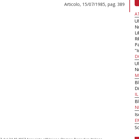
Articolo, 15/07/1985, pag. 389
A
U
N
Li
Ri
Pa
"I
D
U
N
M
B
Di
I
B
N
Is
E
Sc