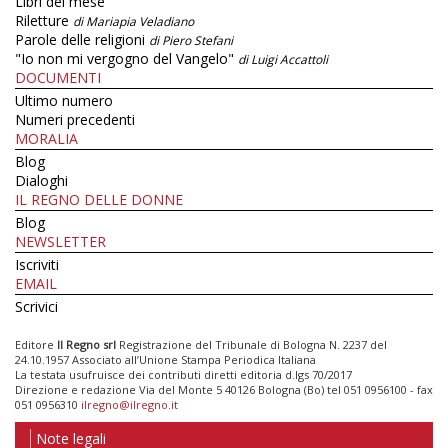
Libri del mese
Riletture
di Mariapia Veladiano
Parole delle religioni
di Piero Stefani
"Io non mi vergogno del Vangelo"
di Luigi Accattoli
DOCUMENTI
Ultimo numero
Numeri precedenti
MORALIA
Blog
Dialoghi
IL REGNO DELLE DONNE
Blog
NEWSLETTER
Iscriviti
EMAIL
Scrivici
Editore
Il Regno srl
Registrazione del Tribunale di Bologna N. 2237 del
24.10.1957 Associato all’Unione Stampa Periodica Italiana
La testata usufruisce dei contributi diretti editoria d.lgs 70/2017
Direzione e redazione Via del Monte 5 40126 Bologna (Bo) tel 051 0956100 - fax
051 0956310
ilregno@ilregno.it
Note legali