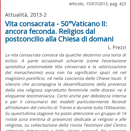
Articolo, 15/07/2013, pag. 423
Attualità, 2013-2
Vita consacrata - 50°Vaticano II:
ancora feconda. Religios dal
postconcilio alla Chiesa di domani
L. Prezzi
La vita consacrata conosce da qualche decennio una sorta di
eclissi. A parte occasionali schiarite (come l’esortazione
apostolica postsinodale Vita consecrata e la valorizzazione
del monachesimo) essa non ha significativi spazi né nel
magistero pontificio, né nella coscienza delle Chiese locali. Il
silenzio che accompagna la desertificazione della presenza
della vita religiosa soprattutto femminile nelle diocesi ne è
eloquente testimonianza. Certo anche per debolezza interna
e per il consumarsi dei modelli particolarmente fecondi
all’indomani del concilio di Trento e durante tutto l’Ottocento.
Su quest’ultima stagione ha posto attenzione un gruppo di 14
riviste (una trentina di presenze) dedicate ai religiosi e alle
religiose, su sollecitazione della rivista Testimoni (del Centro
editoriale dehoniano) e delle Unioni generali dei superiori