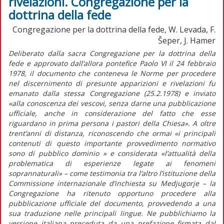
rivelazioni. Congregazione per la
dottrina della fede
Congregazione per la dottrina della fede, W. Levada, F.
Šeper, J. Hamer
Deliberato dalla sacra Congregazione per la dottrina della
fede e approvato dall’allora pontefice Paolo VI il 24 febbraio
1978, il documento che conteneva le Norme per procedere
nel discernimento di presunte apparizioni e rivelazioni fu
emanato dalla stessa Congregazione (25.2.1978) e inviato
«alla conoscenza dei vescovi, senza darne una pubblicazione
ufficiale, anche in considerazione del fatto che esse
riguardano in prima persona i pastori della Chiesa». A oltre
trent’anni di distanza, riconoscendo che ormai «i principali
contenuti di questo importante provvedimento normativo
sono di pubblico dominio » e considerata «l’attualità della
problematica di esperienze legate ai fenomeni
soprannaturali» – come testimonia tra l’altro l’istituzione della
Commissione internazionale d’inchiesta su Medjugorje – la
Congregazione ha ritenuto opportuno procedere alla
pubblicazione ufficiale del documento, provvedendo a una
sua traduzione nelle principali lingue. Ne pubblichiamo la
versione italiana preceduta da una prefazione firmata dal