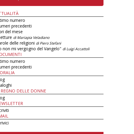
TTUALITÀ
ltimo numero
umeri precedenti
bri del mese
letture
di Mariapia Veladiano
role delle religioni
di Piero Stefani
o non mi vergogno del Vangelo"
di Luigi Accattoli
OCUMENTI
ltimo numero
umeri precedenti
ORALIA
log
aloghi
L REGNO DELLE DONNE
log
EWSLETTER
criviti
MAIL
rivici