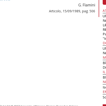
G. Flamini
A
Articolo, 15/09/1989, pag. 506
U
N
Li
Ri
Pa
"I
D
U
N
M
B
Di
I
B
N
Is
E
Sc