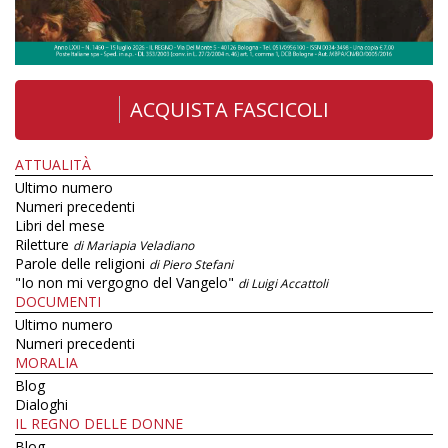
ACQUISTA FASCICOLI
ATTUALITÀ
Ultimo numero
Numeri precedenti
Libri del mese
Riletture
di Mariapia Veladiano
Parole delle religioni
di Piero Stefani
"Io non mi vergogno del Vangelo"
di Luigi Accattoli
DOCUMENTI
Ultimo numero
Numeri precedenti
MORALIA
Blog
Dialoghi
IL REGNO DELLE DONNE
Blog