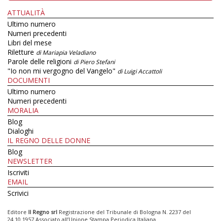
ATTUALITÀ
Ultimo numero
Numeri precedenti
Libri del mese
Riletture
di Mariapia Veladiano
Parole delle religioni
di Piero Stefani
"Io non mi vergogno del Vangelo"
di Luigi Accattoli
DOCUMENTI
Ultimo numero
Numeri precedenti
MORALIA
Blog
Dialoghi
IL REGNO DELLE DONNE
Blog
NEWSLETTER
Iscriviti
EMAIL
Scrivici
Editore
Il Regno srl
Registrazione del Tribunale di Bologna N. 2237 del
24.10.1957 Associato all’Unione Stampa Periodica Italiana