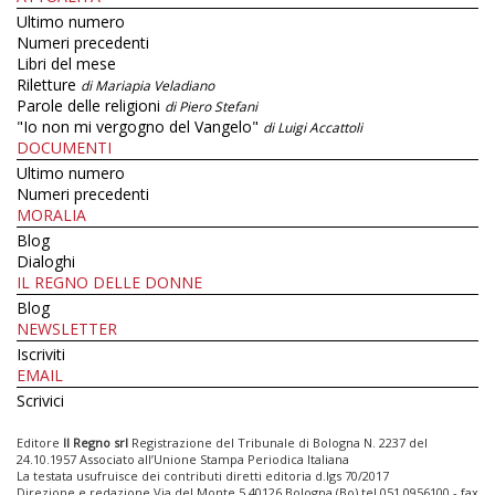
Ultimo numero
Numeri precedenti
Libri del mese
Riletture
di Mariapia Veladiano
Parole delle religioni
di Piero Stefani
"Io non mi vergogno del Vangelo"
di Luigi Accattoli
DOCUMENTI
Ultimo numero
Numeri precedenti
MORALIA
Blog
Dialoghi
IL REGNO DELLE DONNE
Blog
NEWSLETTER
Iscriviti
EMAIL
Scrivici
Editore
Il Regno srl
Registrazione del Tribunale di Bologna N. 2237 del
24.10.1957 Associato all’Unione Stampa Periodica Italiana
La testata usufruisce dei contributi diretti editoria d.lgs 70/2017
Direzione e redazione Via del Monte 5 40126 Bologna (Bo) tel 051 0956100 - fax