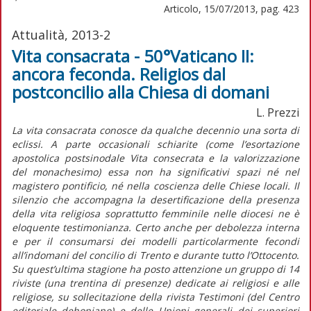
Articolo, 15/07/2013, pag. 423
Attualità, 2013-2
Vita consacrata - 50°Vaticano II:
ancora feconda. Religios dal
postconcilio alla Chiesa di domani
L. Prezzi
La vita consacrata conosce da qualche decennio una sorta di
eclissi. A parte occasionali schiarite (come l’esortazione
apostolica postsinodale Vita consecrata e la valorizzazione
del monachesimo) essa non ha significativi spazi né nel
magistero pontificio, né nella coscienza delle Chiese locali. Il
silenzio che accompagna la desertificazione della presenza
della vita religiosa soprattutto femminile nelle diocesi ne è
eloquente testimonianza. Certo anche per debolezza interna
e per il consumarsi dei modelli particolarmente fecondi
all’indomani del concilio di Trento e durante tutto l’Ottocento.
Su quest’ultima stagione ha posto attenzione un gruppo di 14
riviste (una trentina di presenze) dedicate ai religiosi e alle
religiose, su sollecitazione della rivista Testimoni (del Centro
editoriale dehoniano) e delle Unioni generali dei superiori