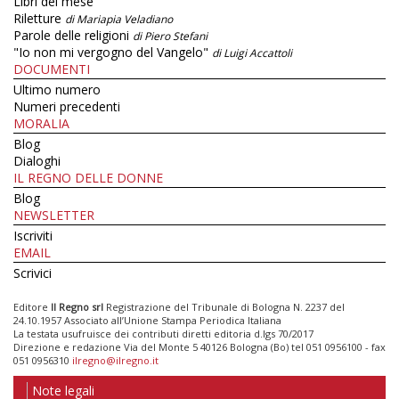
Libri del mese
Riletture
di Mariapia Veladiano
Parole delle religioni
di Piero Stefani
"Io non mi vergogno del Vangelo"
di Luigi Accattoli
DOCUMENTI
Ultimo numero
Numeri precedenti
MORALIA
Blog
Dialoghi
IL REGNO DELLE DONNE
Blog
NEWSLETTER
Iscriviti
EMAIL
Scrivici
Editore
Il Regno srl
Registrazione del Tribunale di Bologna N. 2237 del
24.10.1957 Associato all’Unione Stampa Periodica Italiana
La testata usufruisce dei contributi diretti editoria d.lgs 70/2017
Direzione e redazione Via del Monte 5 40126 Bologna (Bo) tel 051 0956100 - fax
051 0956310
ilregno@ilregno.it
Note legali