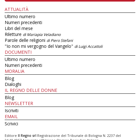
ATTUALITÀ
Ultimo numero
Numeri precedenti
Libri del mese
Riletture
di Mariapia Veladiano
Parole delle religioni
di Piero Stefani
"Io non mi vergogno del Vangelo"
di Luigi Accattoli
DOCUMENTI
Ultimo numero
Numeri precedenti
MORALIA
Blog
Dialoghi
IL REGNO DELLE DONNE
Blog
NEWSLETTER
Iscriviti
EMAIL
Scrivici
Editore
Il Regno srl
Registrazione del Tribunale di Bologna N. 2237 del