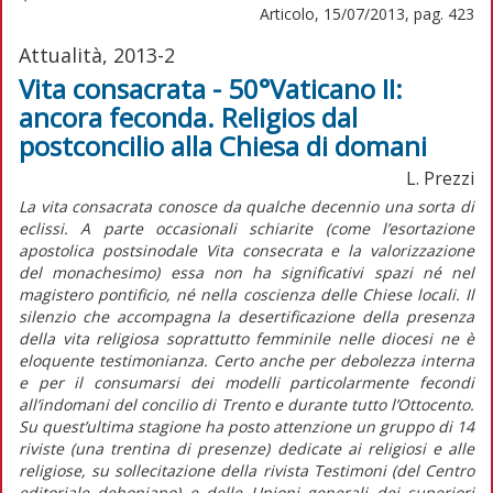
Articolo, 15/07/2013, pag. 423
Attualità, 2013-2
Vita consacrata - 50°Vaticano II:
ancora feconda. Religios dal
postconcilio alla Chiesa di domani
L. Prezzi
La vita consacrata conosce da qualche decennio una sorta di
eclissi. A parte occasionali schiarite (come l’esortazione
apostolica postsinodale Vita consecrata e la valorizzazione
del monachesimo) essa non ha significativi spazi né nel
magistero pontificio, né nella coscienza delle Chiese locali. Il
silenzio che accompagna la desertificazione della presenza
della vita religiosa soprattutto femminile nelle diocesi ne è
eloquente testimonianza. Certo anche per debolezza interna
e per il consumarsi dei modelli particolarmente fecondi
all’indomani del concilio di Trento e durante tutto l’Ottocento.
Su quest’ultima stagione ha posto attenzione un gruppo di 14
riviste (una trentina di presenze) dedicate ai religiosi e alle
religiose, su sollecitazione della rivista Testimoni (del Centro
editoriale dehoniano) e delle Unioni generali dei superiori