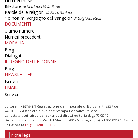
Libri del mese
Riletture
di Mariapia Veladiano
Parole delle religioni
di Piero Stefani
"Io non mi vergogno del Vangelo"
di Luigi Accattoli
DOCUMENTI
Ultimo numero
Numeri precedenti
MORALIA
Blog
Dialoghi
IL REGNO DELLE DONNE
Blog
NEWSLETTER
Iscriviti
EMAIL
Scrivici
Editore
Il Regno srl
Registrazione del Tribunale di Bologna N. 2237 del
24.10.1957 Associato all’Unione Stampa Periodica Italiana
La testata usufruisce dei contributi diretti editoria d.lgs 70/2017
Direzione e redazione Via del Monte 5 40126 Bologna (Bo) tel 051 0956100 - fax
051 0956310
ilregno@ilregno.it
Note legali