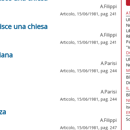
A.Filippi
A
Articolo, 15/06/1981, pag. 241
U
sce una chiesa
N
Li
A.Filippi
Ri
Pa
Articolo, 15/06/1981, pag. 241
"I
liana
D
U
A.Parisi
N
M
Articolo, 15/06/1981, pag. 244
B
Di
I
A.Parisi
B
Articolo, 15/06/1981, pag. 244
N
Is
za
E
Sc
A.Filippi
Articolo, 15/06/1981, pag. 247