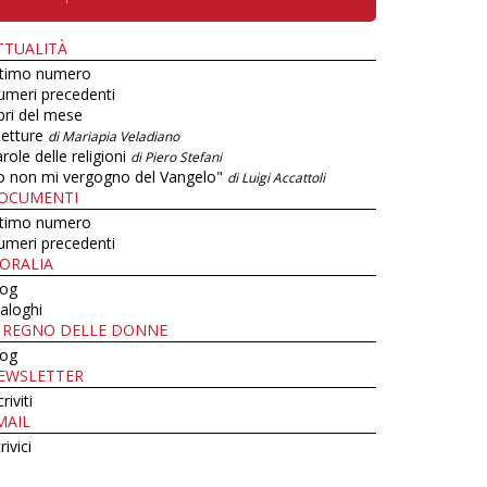
TTUALITÀ
ltimo numero
umeri precedenti
bri del mese
letture
di Mariapia Veladiano
role delle religioni
di Piero Stefani
o non mi vergogno del Vangelo"
di Luigi Accattoli
OCUMENTI
ltimo numero
umeri precedenti
ORALIA
log
aloghi
L REGNO DELLE DONNE
log
EWSLETTER
criviti
MAIL
rivici