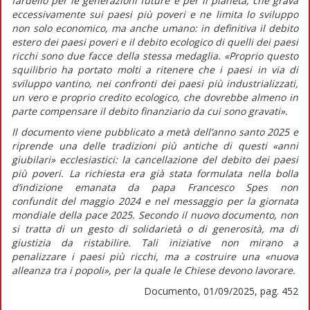
fardello per le generazioni future e per il pianeta, che grava
eccessivamente sui paesi più poveri e ne limita lo sviluppo
non solo economico, ma anche umano: in definitiva il debito
estero dei paesi poveri e il debito ecologico di quelli dei paesi
ricchi sono due facce della stessa medaglia.
«Proprio questo
squilibrio ha portato molti a ritenere che i paesi in via di
sviluppo vantino, nei confronti dei paesi più industrializzati,
un vero e proprio
credito ecologico,
che dovrebbe almeno in
parte compensare il debito finanziario da cui sono gravati».
Il documento viene pubblicato a metà dell’anno santo 2025 e
riprende una delle tradizioni più antiche di questi «anni
giubilari» ecclesiastici: la cancellazione del debito dei paesi
più poveri. La richiesta era già stata formulata nella bolla
d’indizione emanata da papa Francesco
Spes non
confundit
del maggio 2024 e nel messaggio per la giornata
mondiale della pace 2025. Secondo il nuovo documento, non
si tratta di un gesto di solidarietà o di generosità, ma di
giustizia da ristabilire. Tali iniziative non mirano a
penalizzare i paesi più ricchi, ma a costruire una
«nuova
alleanza tra i popoli»,
per la quale le Chiese devono lavorare.
Documento, 01/09/2025, pag. 452