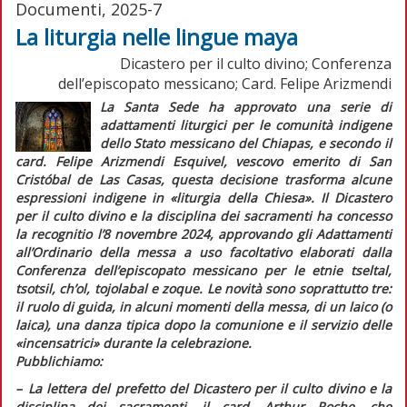
Documenti, 2025-7
La liturgia nelle lingue maya
Dicastero per il culto divino; Conferenza
dell’episcopato messicano; Card. Felipe Arizmendi
La Santa Sede ha approvato una serie di
adattamenti liturgici per le comunità indigene
dello Stato messicano del Chiapas, e secondo il
card. Felipe Arizmendi Esquivel, vescovo emerito di San
Cristóbal de Las Casas, questa decisione trasforma alcune
espressioni indigene in
«liturgia della Chiesa»
. Il Dicastero
per il culto divino e la disciplina dei sacramenti ha concesso
la
recognitio
l’8 novembre 2024, approvando gli
Adattamenti
all’Ordinario della messa a uso facoltativo
elaborati dalla
Conferenza dell’episcopato messicano per le etnie
tseltal,
tsotsil, ch’ol, tojolabal
e
zoque
. Le novità sono soprattutto tre:
il ruolo di guida, in alcuni momenti della messa, di un laico (o
laica), una danza tipica dopo la comunione e il servizio delle
«incensatrici» durante la celebrazione.
Pubblichiamo:
–
L
a lettera del prefetto del Dicastero per il culto divino e la
disciplina dei sacramenti, il card. Arthur Roche, che