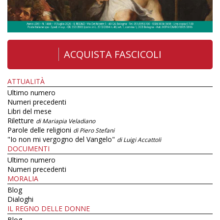
ACQUISTA FASCICOLI
ATTUALITÀ
Ultimo numero
Numeri precedenti
Libri del mese
Riletture
di Mariapia Veladiano
Parole delle religioni
di Piero Stefani
"Io non mi vergogno del Vangelo"
di Luigi Accattoli
DOCUMENTI
Ultimo numero
Numeri precedenti
MORALIA
Blog
Dialoghi
IL REGNO DELLE DONNE
Blog