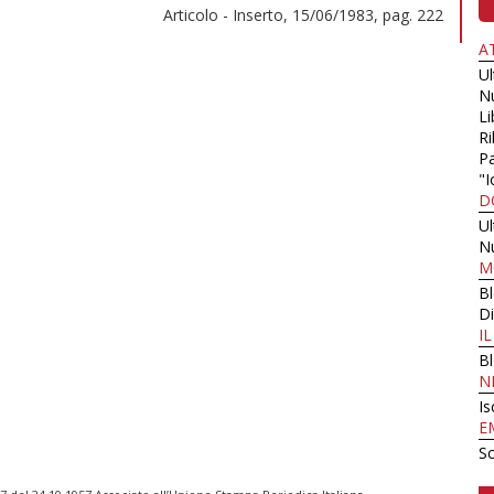
Articolo - Inserto, 15/06/1983, pag. 222
A
U
N
Li
Ri
Pa
"I
D
U
N
M
B
Di
I
B
N
Is
E
Sc