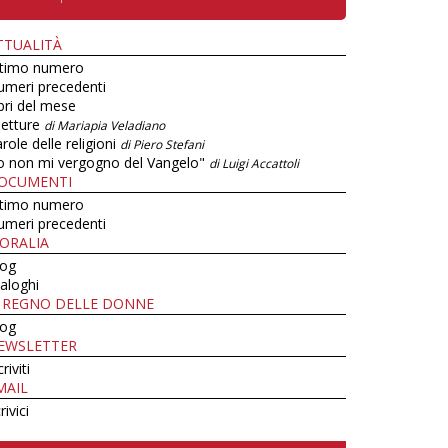
TTUALITÀ
ltimo numero
umeri precedenti
bri del mese
letture
di Mariapia Veladiano
role delle religioni
di Piero Stefani
o non mi vergogno del Vangelo"
di Luigi Accattoli
OCUMENTI
ltimo numero
umeri precedenti
ORALIA
log
aloghi
L REGNO DELLE DONNE
log
EWSLETTER
criviti
MAIL
rivici