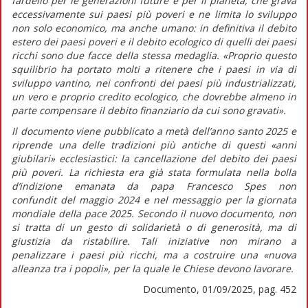
fardello per le generazioni future e per il pianeta, che grava
eccessivamente sui paesi più poveri e ne limita lo sviluppo
non solo economico, ma anche umano: in definitiva il debito
estero dei paesi poveri e il debito ecologico di quelli dei paesi
ricchi sono due facce della stessa medaglia.
«Proprio questo
squilibrio ha portato molti a ritenere che i paesi in via di
sviluppo vantino, nei confronti dei paesi più industrializzati,
un vero e proprio
credito ecologico,
che dovrebbe almeno in
parte compensare il debito finanziario da cui sono gravati».
Il documento viene pubblicato a metà dell’anno santo 2025 e
riprende una delle tradizioni più antiche di questi «anni
giubilari» ecclesiastici: la cancellazione del debito dei paesi
più poveri. La richiesta era già stata formulata nella bolla
d’indizione emanata da papa Francesco
Spes non
confundit
del maggio 2024 e nel messaggio per la giornata
mondiale della pace 2025. Secondo il nuovo documento, non
si tratta di un gesto di solidarietà o di generosità, ma di
giustizia da ristabilire. Tali iniziative non mirano a
penalizzare i paesi più ricchi, ma a costruire una
«nuova
alleanza tra i popoli»,
per la quale le Chiese devono lavorare.
Documento, 01/09/2025, pag. 452