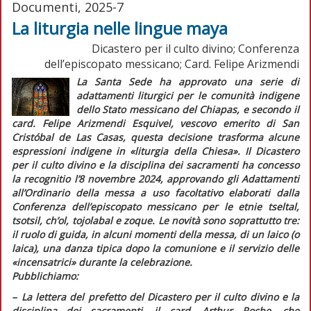
Documenti, 2025-7
La liturgia nelle lingue maya
Dicastero per il culto divino; Conferenza
dell’episcopato messicano; Card. Felipe Arizmendi
La Santa Sede ha approvato una serie di
adattamenti liturgici per le comunità indigene
dello Stato messicano del Chiapas, e secondo il
card. Felipe Arizmendi Esquivel, vescovo emerito di San
Cristóbal de Las Casas, questa decisione trasforma alcune
espressioni indigene in
«liturgia della Chiesa»
. Il Dicastero
per il culto divino e la disciplina dei sacramenti ha concesso
la
recognitio
l’8 novembre 2024, approvando gli
Adattamenti
all’Ordinario della messa a uso facoltativo
elaborati dalla
Conferenza dell’episcopato messicano per le etnie
tseltal,
tsotsil, ch’ol, tojolabal
e
zoque
. Le novità sono soprattutto tre:
il ruolo di guida, in alcuni momenti della messa, di un laico (o
laica), una danza tipica dopo la comunione e il servizio delle
«incensatrici» durante la celebrazione.
Pubblichiamo:
–
L
a lettera del prefetto del Dicastero per il culto divino e la
disciplina dei sacramenti, il card. Arthur Roche, che