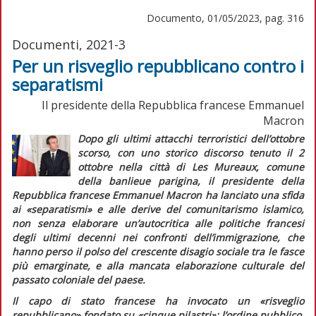
Documento, 01/05/2023, pag. 316
Documenti, 2021-3
Per un risveglio repubblicano contro i
separatismi
Il presidente della Repubblica francese Emmanuel
Macron
Dopo gli ultimi attacchi terroristici dell’ottobre
scorso, con uno storico discorso tenuto il 2
ottobre nella città di Les Mureaux, comune
della
banlieue
parigina, il presidente della
Repubblica francese Emmanuel Macron ha lanciato una sfida
ai
«separatismi»
e alle derive del comunitarismo islamico,
non senza elaborare un’autocritica alle politiche francesi
degli ultimi decenni nei confronti dell’immigrazione, che
hanno perso il polso del crescente disagio sociale tra le fasce
più emarginate, e alla mancata elaborazione culturale del
passato coloniale del paese.
Il capo di stato francese ha invocato un
«risveglio
repubblicano»
fondato su
«cinque pilastri»
: l’ordine pubblico,