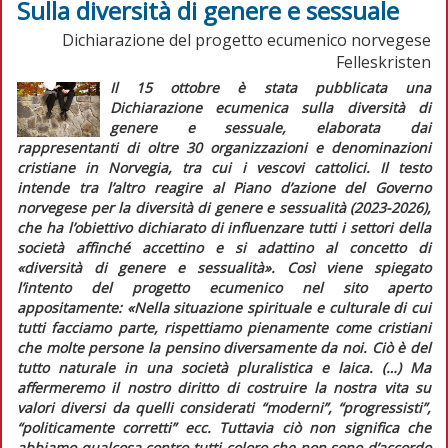
Sulla diversità di genere e sessuale
Dichiarazione del progetto ecumenico norvegese
Felleskristen
Il 15 ottobre è stata pubblicata una
Dichiarazione ecumenica sulla diversità di
genere e sessuale,
elaborata dai
rappresentanti di oltre 30 organizzazioni e denominazioni
cristiane in Norvegia, tra cui i vescovi cattolici. Il testo
intende tra l’altro reagire al
Piano d’azione
del Governo
norvegese
per la diversità di genere e sessualità (2023-2026),
che ha l’obiettivo dichiarato di influenzare tutti i settori della
società affinché accettino e si adattino al concetto di
«diversità di genere e sessualità». Così viene spiegato
l’intento del progetto ecumenico nel sito aperto
appositamente:
«Nella situazione spirituale e culturale di cui
tutti facciamo parte, rispettiamo pienamente come cristiani
che molte persone la pensino diversamente da noi. Ciò è del
tutto naturale in una società pluralistica e laica. (…) Ma
affermeremo il nostro diritto di costruire la nostra vita su
valori diversi da quelli considerati “moderni”, “progressisti”,
“politicamente corretti” ecc. Tuttavia ciò non significa che
abbiamo qualcosa contro tutti coloro che non sono d’accordo