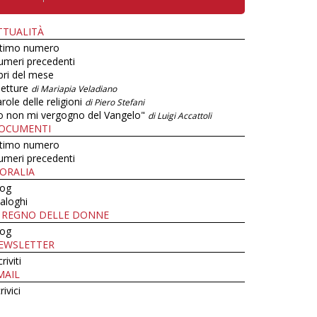
TTUALITÀ
ltimo numero
umeri precedenti
bri del mese
letture
di Mariapia Veladiano
role delle religioni
di Piero Stefani
o non mi vergogno del Vangelo"
di Luigi Accattoli
OCUMENTI
ltimo numero
umeri precedenti
ORALIA
log
aloghi
L REGNO DELLE DONNE
log
EWSLETTER
criviti
MAIL
rivici