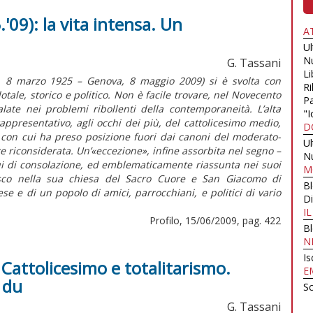
'09): la vita intensa. Un
A
U
N
G. Tassani
Li
a, 8 marzo 1925 – Genova, 8 maggio 2009) si è svolta con
Ri
tale, storico e politico. Non è facile trovare, nel Novecento
Pa
 calate nei problemi ribollenti della contemporaneità. L’alta
"I
appresentativo, agli occhi dei più, del cattolicesimo medio,
D
 con cui ha preso posizione fuori dai canoni del moderato-
U
e riconsiderata. Un’«eccezione», infine assorbita nel segno –
N
lui di consolazione, ed emblematicamente riassunta nei suoi
M
nasco nella sua chiesa del Sacro Cuore e San Giacomo di
B
se e di un popolo di amici, parrocchiani, e politici di vario
Di
I
Profilo, 15/06/2009, pag. 422
B
N
Is
 Cattolicesimo e totalitarismo.
E
e du
Sc
G. Tassani