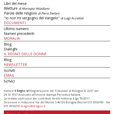
Libri del mese
Riletture
di Mariapia Veladiano
Parole delle religioni
di Piero Stefani
"Io non mi vergogno del Vangelo"
di Luigi Accattoli
DOCUMENTI
Ultimo numero
Numeri precedenti
MORALIA
Blog
Dialoghi
IL REGNO DELLE DONNE
Blog
NEWSLETTER
Iscriviti
EMAIL
Scrivici
Editore
Il Regno srl
Registrazione del Tribunale di Bologna N. 2237 del
24.10.1957 Associato all’Unione Stampa Periodica Italiana
La testata usufruisce dei contributi diretti editoria d.lgs 70/2017
Direzione e redazione Via del Monte 5 40126 Bologna (Bo) tel 051 0956100 - fax
051 0956310
ilregno@ilregno.it