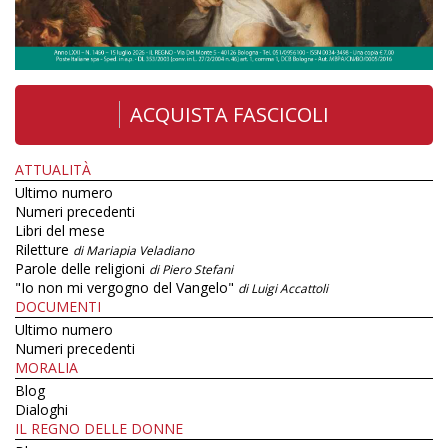
ACQUISTA FASCICOLI
ATTUALITÀ
Ultimo numero
Numeri precedenti
Libri del mese
Riletture
di Mariapia Veladiano
Parole delle religioni
di Piero Stefani
"Io non mi vergogno del Vangelo"
di Luigi Accattoli
DOCUMENTI
Ultimo numero
Numeri precedenti
MORALIA
Blog
Dialoghi
IL REGNO DELLE DONNE