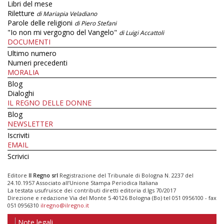
Libri del mese
Riletture
di Mariapia Veladiano
Parole delle religioni
di Piero Stefani
"Io non mi vergogno del Vangelo"
di Luigi Accattoli
DOCUMENTI
Ultimo numero
Numeri precedenti
MORALIA
Blog
Dialoghi
IL REGNO DELLE DONNE
Blog
NEWSLETTER
Iscriviti
EMAIL
Scrivici
Editore
Il Regno srl
Registrazione del Tribunale di Bologna N. 2237 del
24.10.1957 Associato all’Unione Stampa Periodica Italiana
La testata usufruisce dei contributi diretti editoria d.lgs 70/2017
Direzione e redazione Via del Monte 5 40126 Bologna (Bo) tel 051 0956100 - fax
051 0956310
ilregno@ilregno.it
Note legali