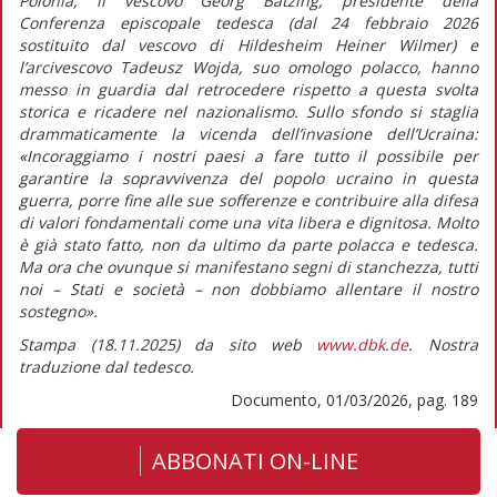
Polonia, il vescovo Georg Bätzing, presidente della
Conferenza episcopale tedesca (dal 24 febbraio 2026
sostituito dal vescovo di Hildesheim Heiner Wilmer) e
l’arcivescovo Tadeusz Wojda, suo omologo polacco, hanno
messo in guardia dal retrocedere rispetto a questa svolta
storica e ricadere nel nazionalismo. Sullo sfondo si staglia
drammaticamente la vicenda dell’invasione dell’Ucraina:
«Incoraggiamo i nostri paesi a fare tutto il possibile per
garantire la sopravvivenza del popolo ucraino in questa
guerra, porre fine alle sue sofferenze e contribuire alla difesa
di valori fondamentali come una vita libera e dignitosa. Molto
è già stato fatto, non da ultimo da parte polacca e tedesca.
Ma ora che ovunque si manifestano segni di stanchezza, tutti
noi – Stati e società – non dobbiamo allentare il nostro
sostegno».
Stampa (18.11.2025) da sito web
www.dbk.de
. Nostra
traduzione dal tedesco.
Documento, 01/03/2026, pag. 189
ABBONATI ON-LINE