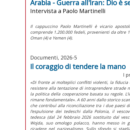
Arabia - Guerra all'Iran: Dio è 
Intervista a Paolo Martinelli
Il cappuccino Paolo Martinelli è vicario apostol
comprende 1.200.000 fedeli, provenienti da oltre 100
Oman (4) e Yemen (4).
Documenti, 2026-5
Il coraggio di tendere la mano
I p
«Di fronte ai molteplici conflitti violenti, la fiduc
resistere alla tentazione di intraprendere strade 
la politica della cooperazione basata su regole. L
rimane fondamentale». A 60 anni dallo storico scamb
che contribuì alla riconciliazione tra i due paesi
l’espulsione dei tedeschi dalla Polonia, il vesc
tedesca (dal 24 febbraio 2026 sostituito dal ves
Wojda, suo omologo polacco, hanno messo in gua
ricadere nel nazionalismo. Sullo sfondo si stagl