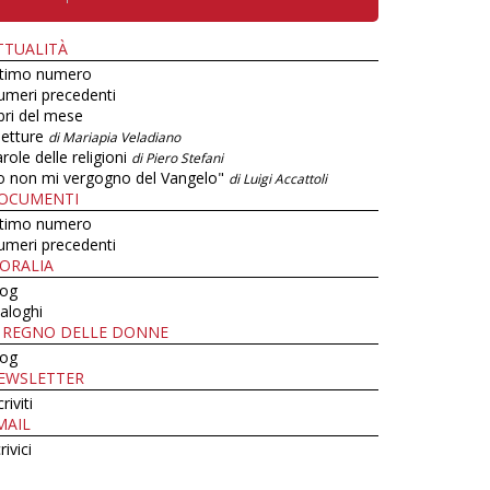
TTUALITÀ
ltimo numero
umeri precedenti
bri del mese
letture
di Mariapia Veladiano
role delle religioni
di Piero Stefani
o non mi vergogno del Vangelo"
di Luigi Accattoli
OCUMENTI
ltimo numero
umeri precedenti
ORALIA
log
aloghi
L REGNO DELLE DONNE
log
EWSLETTER
criviti
MAIL
rivici