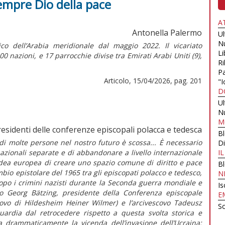
sempre Dio della pace
A
Antonella Palermo
U
N
ico dell’Arabia meridionale dal maggio 2022. Il vicariato
Li
 nazioni, e 17 parrocchie divise tra Emirati Arabi Uniti (9),
Ri
Pa
Articolo, 15/04/2026, pag. 201
"I
D
U
N
M
residenti delle conferenze episcopali polacca e tedesca
B
ia di molte persone nel nostro futuro è scossa... È necessario
Di
nazionali separate e di abbandonare a livello internazionale
I
’idea europea di creare uno spazio comune di diritto e pace
B
io epistolare del 1965 tra gli episcopati polacco e tedesco,
N
 dopo i crimini nazisti durante la Seconda guerra mondiale e
Is
ovo Georg Bätzing, presidente della Conferenza episcopale
E
covo di Hildesheim Heiner Wilmer) e l’arcivescovo Tadeusz
Sc
rdia dal retrocedere rispetto a questa svolta storica e
ia drammaticamente la vicenda dell’invasione dell’Ucraina: