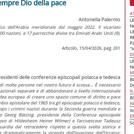
sempre Dio della pace
A
Antonella Palermo
U
N
ico dell’Arabia meridionale dal maggio 2022. Il vicariato
Li
 nazioni, e 17 parrocchie divise tra Emirati Arabi Uniti (9),
Ri
Pa
Articolo, 15/04/2026, pag. 201
"I
D
U
N
M
residenti delle conferenze episcopali polacca e tedesca
B
ia di molte persone nel nostro futuro è scossa... È necessario
Di
nazionali separate e di abbandonare a livello internazionale
I
’idea europea di creare uno spazio comune di diritto e pace
B
io epistolare del 1965 tra gli episcopati polacco e tedesco,
N
 dopo i crimini nazisti durante la Seconda guerra mondiale e
Is
ovo Georg Bätzing, presidente della Conferenza episcopale
E
covo di Hildesheim Heiner Wilmer) e l’arcivescovo Tadeusz
Sc
rdia dal retrocedere rispetto a questa svolta storica e
ia drammaticamente la vicenda dell’invasione dell’Ucraina: