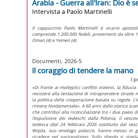
Arabia - Guerra all'Iran: Dio è 
Intervista a Paolo Martinelli
Il cappuccino Paolo Martinelli è vicario apostol
comprende 1.200.000 fedeli, provenienti da oltre 100
Oman (4) e Yemen (4).
Documenti, 2026-5
Il coraggio di tendere la mano
I p
«Di fronte ai molteplici conflitti violenti, la fiduc
resistere alla tentazione di intraprendere strade 
la politica della cooperazione basata su regole. L
rimane fondamentale». A 60 anni dallo storico scamb
che contribuì alla riconciliazione tra i due paesi
l’espulsione dei tedeschi dalla Polonia, il vesc
tedesca (dal 24 febbraio 2026 sostituito dal ves
Wojda, suo omologo polacco, hanno messo in gua
ricadere nel nazionalismo. Sullo sfondo si stagl