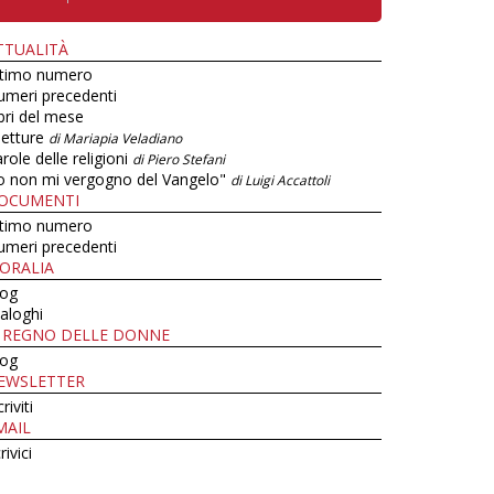
TTUALITÀ
ltimo numero
umeri precedenti
bri del mese
letture
di Mariapia Veladiano
role delle religioni
di Piero Stefani
o non mi vergogno del Vangelo"
di Luigi Accattoli
OCUMENTI
ltimo numero
umeri precedenti
ORALIA
log
aloghi
L REGNO DELLE DONNE
log
EWSLETTER
criviti
MAIL
rivici