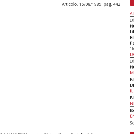
Articolo, 15/08/1985, pag. 442
A
U
N
Li
Ri
Pa
"I
D
U
N
M
B
Di
I
B
N
Is
E
Sc