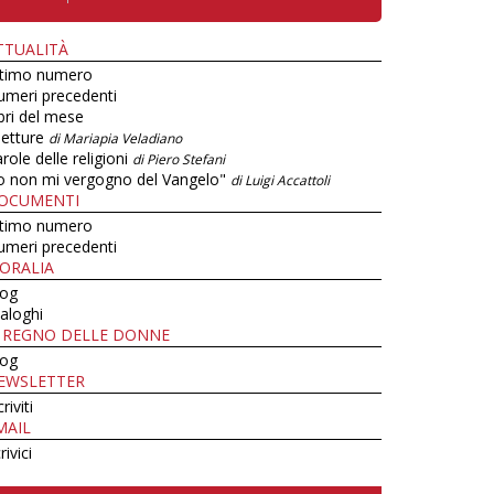
TTUALITÀ
ltimo numero
umeri precedenti
bri del mese
letture
di Mariapia Veladiano
role delle religioni
di Piero Stefani
o non mi vergogno del Vangelo"
di Luigi Accattoli
OCUMENTI
ltimo numero
umeri precedenti
ORALIA
log
aloghi
L REGNO DELLE DONNE
log
EWSLETTER
criviti
MAIL
rivici