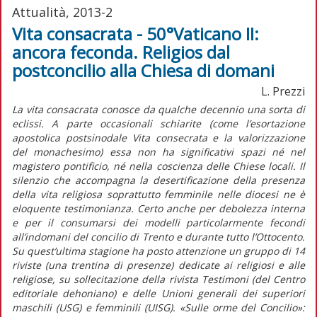
Attualità, 2013-2
Vita consacrata - 50°Vaticano II:
ancora feconda. Religios dal
postconcilio alla Chiesa di domani
L. Prezzi
La vita consacrata conosce da qualche decennio una sorta di
eclissi. A parte occasionali schiarite (come l’esortazione
apostolica postsinodale Vita consecrata e la valorizzazione
del monachesimo) essa non ha significativi spazi né nel
magistero pontificio, né nella coscienza delle Chiese locali. Il
silenzio che accompagna la desertificazione della presenza
della vita religiosa soprattutto femminile nelle diocesi ne è
eloquente testimonianza. Certo anche per debolezza interna
e per il consumarsi dei modelli particolarmente fecondi
all’indomani del concilio di Trento e durante tutto l’Ottocento.
Su quest’ultima stagione ha posto attenzione un gruppo di 14
riviste (una trentina di presenze) dedicate ai religiosi e alle
religiose, su sollecitazione della rivista Testimoni (del Centro
editoriale dehoniano) e delle Unioni generali dei superiori
maschili (USG) e femminili (UISG). «Sulle orme del Concilio»: