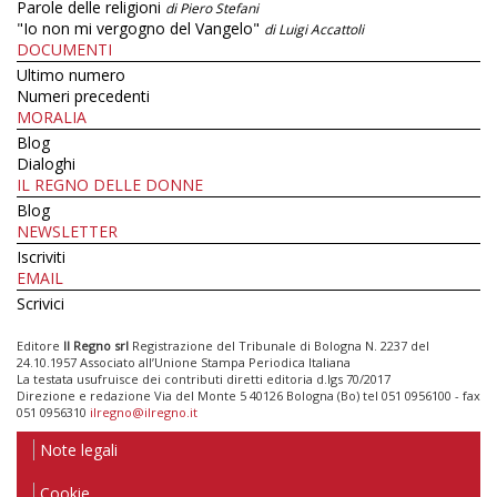
Parole delle religioni
di Piero Stefani
"Io non mi vergogno del Vangelo"
di Luigi Accattoli
DOCUMENTI
Ultimo numero
Numeri precedenti
MORALIA
Blog
Dialoghi
IL REGNO DELLE DONNE
Blog
NEWSLETTER
Iscriviti
EMAIL
Scrivici
Editore
Il Regno srl
Registrazione del Tribunale di Bologna N. 2237 del
24.10.1957 Associato all’Unione Stampa Periodica Italiana
La testata usufruisce dei contributi diretti editoria d.lgs 70/2017
Direzione e redazione Via del Monte 5 40126 Bologna (Bo) tel 051 0956100 - fax
051 0956310
ilregno@ilregno.it
Note legali
Cookie