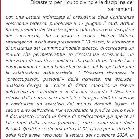
Dicastero per il culto divino e la disciplina dei
sacramenti
Con una
Lettera indirizzata al presidente della Conferenza
episcopale tedesca
, pubblicata il 17 giugno, il card. Arthur
Roche, prefetto del Dicastero per il culto divino e la disciplina
dei sacramenti, ha risposto a mons. Heiner Wilmer
respingendo la richiesta presentata il 30 marzo, in attuazione
di un’istanza del Cammino sinodale tedesco, di concedere un
indulto che permetterebbe, in circostanze eccezionali, un
intervento di carattere omiletico da parte di un fedele laico
immediatamente dopo la proclamazione del Vangelo durante
la celebrazione dell’eucaristia. Il Dicastero riconosce le
«preoccupazioni pastorali»
della richiesta, ma esclude
qualsiasi deroga al
Codice di diritto canonico
: la riserva
dell’omelia al sacerdote o al diacono secondo il Dicastero
«deriva dalla natura sacramentale e liturgica dell’atto stesso»
e costituisce un esercizio del
munus docendi
legato al
sacramento dell’ordine. Pur escludendo la predica dell’omelia
il documento ricorda le forme di predicazione già aperte ai
laici fuori dalla messa (catechesi, ritiri, celebrazioni della
Parola). Qualche settimana prima il Dicastero per la dottrina
della fede aveva reso nota la lettera del novembre 2024, in