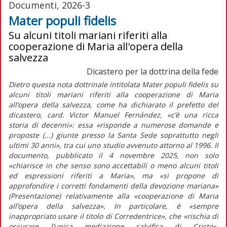
Documenti, 2026-3
Mater populi fidelis
Su alcuni titoli mariani riferiti alla
cooperazione di Maria all'opera della
salvezza
Dicastero per la dottrina della fede
Dietro questa
nota dottrinale
intitolata
Mater populi fidelis
su
alcuni titoli mariani riferiti alla cooperazione di Maria
all’opera della salvezza, come ha dichiarato il prefetto del
dicastero, card. Victor Manuel Fernández,
«c’è una ricca
storia di decenni»:
essa
«risponde a numerose domande e
proposte (...) giunte presso la Santa Sede soprattutto negli
ultimi 30 anni»
, tra cui uno studio avvenuto attorno al 1996. Il
documento, pubblicato il 4 novembre 2025, non solo
«chiarisce in che senso sono accettabili o meno alcuni titoli
ed espressioni riferiti a Maria»
, ma
«si propone di
approfondire i corretti fondamenti della devozione mariana»
(Presentazione)
relativamente alla
«cooperazione di Maria
all’opera della salvezza».
In particolare, è
«sempre
inappropriato usare il titolo di Corredentrice»,
che
«rischia di
oscurare l’unica mediazione salvifica di Cristo»
.