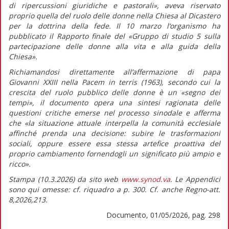
di ripercussioni giuridiche e pastorali»,
aveva riservato
proprio quella del ruolo delle donne nella Chiesa al Dicastero
per la dottrina della fede. Il 10 marzo l’organismo ha
pubblicato il
Rapporto finale
del «Gruppo di studio 5 sulla
partecipazione delle donne alla vita e alla guida della
Chiesa».
Richiamandosi direttamente all’affermazione di papa
Giovanni XXIII nella
Pacem in terris
(1963)
,
secondo cui la
crescita del ruolo pubblico delle donne è un «segno dei
tempi», il documento opera una sintesi ragionata delle
questioni critiche emerse nel processo sinodale e afferma
che
«la situazione attuale interpella la comunità ecclesiale
affinché prenda una decisione: subire le trasformazioni
sociali, oppure essere essa stessa artefice proattiva del
proprio cambiamento fornendogli un significato più ampio e
ricco».
Stampa (10.3.2026) da sito web
www.synod.va
. Le Appendici
sono qui omesse: cf. riquadro a p. 300. Cf. anche Regno-att.
8,2026,213.
Documento, 01/05/2026, pag. 298