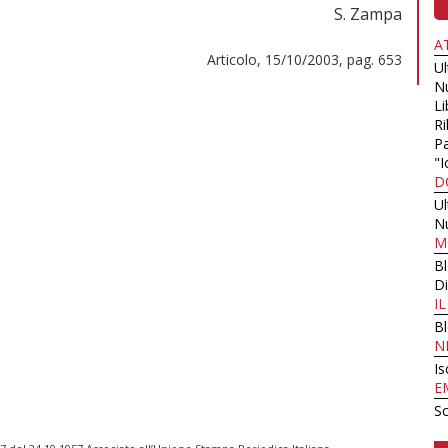
S. Zampa
A
Articolo, 15/10/2003, pag. 653
U
N
Li
Ri
Pa
"I
D
U
N
M
B
Di
I
B
N
Is
E
Sc