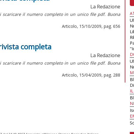
La Redazione
A
di scaricare il numero completo in un unico file pdf. Buona
U
N
Articolo, 15/10/2009, pag. 656
Li
Ri
Pa
 rivista completa
"I
D
La Redazione
U
di scaricare il numero completo in un unico file pdf. Buona
N
M
Articolo, 15/04/2009, pag. 288
B
Di
I
B
N
Is
E
Sc