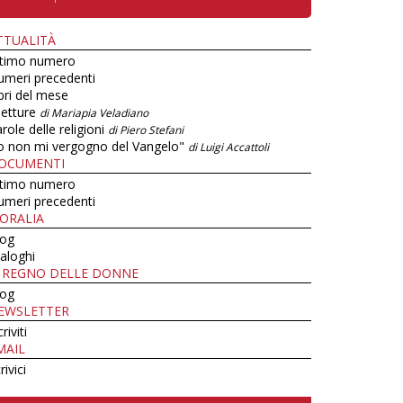
TTUALITÀ
ltimo numero
umeri precedenti
bri del mese
letture
di Mariapia Veladiano
role delle religioni
di Piero Stefani
o non mi vergogno del Vangelo"
di Luigi Accattoli
OCUMENTI
ltimo numero
umeri precedenti
ORALIA
log
aloghi
L REGNO DELLE DONNE
log
EWSLETTER
criviti
MAIL
rivici