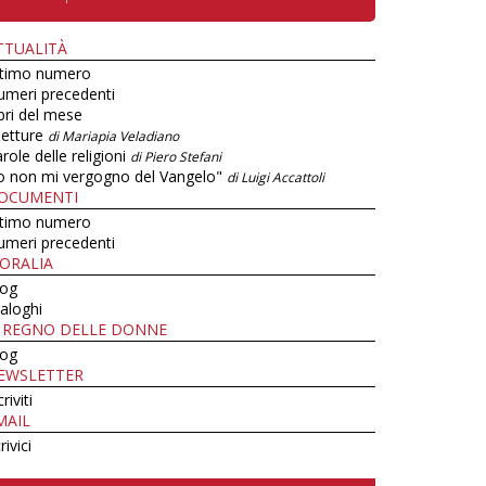
TTUALITÀ
ltimo numero
umeri precedenti
bri del mese
letture
di Mariapia Veladiano
role delle religioni
di Piero Stefani
o non mi vergogno del Vangelo"
di Luigi Accattoli
OCUMENTI
ltimo numero
umeri precedenti
ORALIA
log
aloghi
L REGNO DELLE DONNE
log
EWSLETTER
criviti
MAIL
rivici