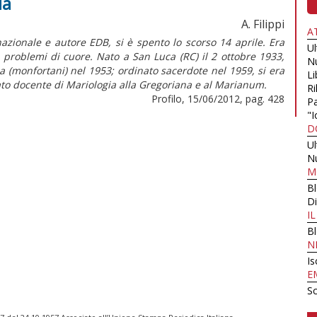
ia
A. Filippi
A
azionale e autore EDB, si è spento lo scorso 14 aprile. Era
U
 problemi di cuore. Nato a San Luca (RC) il 2 ottobre 1933,
N
 (monfortani) nel 1953; ordinato sacerdote nel 1959, si era
Li
tato docente di Mariologia alla Gregoriana e al Marianum.
Ri
Profilo, 15/06/2012, pag. 428
Pa
"I
D
U
N
M
B
Di
I
B
N
Is
E
Sc