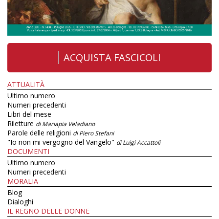
ACQUISTA FASCICOLI
ATTUALITÀ
Ultimo numero
Numeri precedenti
Libri del mese
Riletture
di Mariapia Veladiano
Parole delle religioni
di Piero Stefani
"Io non mi vergogno del Vangelo"
di Luigi Accattoli
DOCUMENTI
Ultimo numero
Numeri precedenti
MORALIA
Blog
Dialoghi
IL REGNO DELLE DONNE