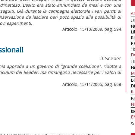
’inatteso. L’esito era stato annunciato da mesi e con una
eguiti. Già durante la campagna elettorale i vari partiti si
A
servazione da lasciare ben poco spazio alla possibilità di
U
ovi esperimenti.
N
Articolo, 15/10/2009, pag. 594
Li
Ri
Pa
sionali
"I
D
D. Seeber
U
ia approda a un governo di "grande coalizione". ridotte a
N
riculum dei lieader, ma rimangono necessarie per i valori di
M
B
Articolo, 15/11/2005, pag. 668
Di
I
B
N
Is
E
Sc