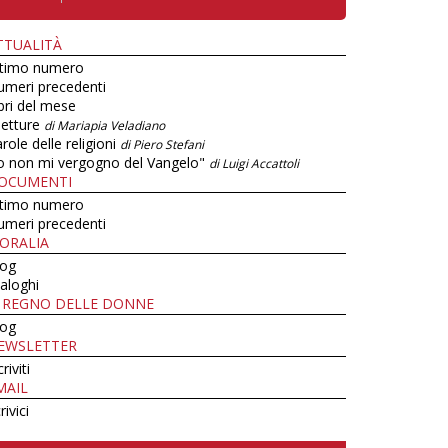
TTUALITÀ
ltimo numero
umeri precedenti
bri del mese
letture
di Mariapia Veladiano
role delle religioni
di Piero Stefani
o non mi vergogno del Vangelo"
di Luigi Accattoli
OCUMENTI
ltimo numero
umeri precedenti
ORALIA
log
aloghi
L REGNO DELLE DONNE
log
EWSLETTER
criviti
MAIL
rivici