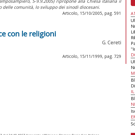
Camposampiero, 5-9.9.2005) ripropone alla Chiesa italiana il
o delle comunità, lo sviluppo dei sinodi diocesani.
Articolo, 15/10/2005, pag. 591
A
U
N
e con le religioni
Li
Ri
G. Cereti
Pa
"I
D
Articolo, 15/11/1999, pag. 729
U
N
M
B
Di
I
B
N
Is
E
Sc