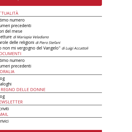
TTUALITÀ
ltimo numero
umeri precedenti
bri del mese
letture
di Mariapia Veladiano
role delle religioni
di Piero Stefani
o non mi vergogno del Vangelo"
di Luigi Accattoli
OCUMENTI
ltimo numero
umeri precedenti
ORALIA
log
aloghi
L REGNO DELLE DONNE
log
EWSLETTER
criviti
MAIL
rivici