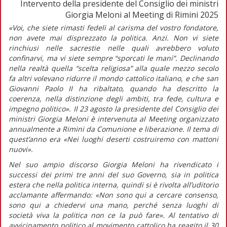
Intervento della presidente del Consiglio dei ministri
Giorgia Meloni al Meeting di Rimini 2025
«Voi, che siete rimasti fedeli al carisma del vostro fondatore,
non avete mai disprezzato la politica. Anzi. Non vi siete
rinchiusi nelle sacrestie nelle quali avrebbero voluto
confinarvi, ma vi siete sempre “sporcati le mani”. Declinando
nella realtà quella “scelta religiosa” alla quale mezzo secolo
fa altri volevano ridurre il mondo cattolico italiano, e che san
Giovanni Paolo II ha ribaltato, quando ha descritto la
coerenza, nella distinzione degli ambiti, tra fede, cultura e
impegno politico».
Il 23 agosto la presidente del Consiglio dei
ministri Giorgia Meloni è intervenuta al Meeting organizzato
annualmente a Rimini da Comunione e liberazione. Il tema di
quest’anno era «Nei luoghi deserti costruiremo con mattoni
nuovi».
Nel suo ampio discorso Giorgia Meloni ha rivendicato i
successi dei primi tre anni del suo Governo, sia in politica
estera che nella politica interna, quindi si è rivolta all’uditorio
acclamante affermando:
«Non sono qui a cercare consenso,
sono qui a chiedervi una mano, perché senza luoghi di
società viva la politica non ce la può fare».
Al tentativo di
avvicinamento politico al movimento cattolico ha reagito il 30