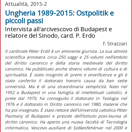
Attualità, 2015-2
Ungheria 1989-2015: Ostpolitik e
piccoli passi
Intervista all'arcivescovo di Budapest e
relatore del Sinodo, card. P. Erdo
F. Strazzari
Il cardinale Péter Erdő è un eminente giurista. La sua attività
scientifica annovera circa 250 saggi e 25 volumi nell’ambito
del diritto canonico e della storia medievale del diritto
canonico. Ha pubblicato anche diversi volumi di cultura e di
spiritualità. È stato insignito di premi e onorificenze e gli è
stato conferito il dottorato honoris causa da ben sette
università. Ma è di una straordinaria semplicità. Nato nel
1952 a Budapest in una famiglia di intellettuali cattolici, è
prete dal 1975; ha conseguito il dottorato in Teologia nel
1976 e il dottorato in Diritto canonico nel 1980, materie che
ha poi insegnato. È stato rettore dell’Università cattolica Péter
Pazmany di Budapest e preside dell’Istituto post-laurea di
diritto canonico. Ha aperto una nuova facoltà di Tecnologia
informatica. Vescovo ausiliare di Székesfehérvar nel 2000 e