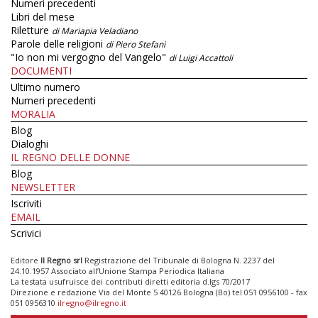
Numeri precedenti
Libri del mese
Riletture
di Mariapia Veladiano
Parole delle religioni
di Piero Stefani
"Io non mi vergogno del Vangelo"
di Luigi Accattoli
DOCUMENTI
Ultimo numero
Numeri precedenti
MORALIA
Blog
Dialoghi
IL REGNO DELLE DONNE
Blog
NEWSLETTER
Iscriviti
EMAIL
Scrivici
Editore
Il Regno srl
Registrazione del Tribunale di Bologna N. 2237 del
24.10.1957 Associato all’Unione Stampa Periodica Italiana
La testata usufruisce dei contributi diretti editoria d.lgs 70/2017
Direzione e redazione Via del Monte 5 40126 Bologna (Bo) tel 051 0956100 - fax
051 0956310
ilregno@ilregno.it