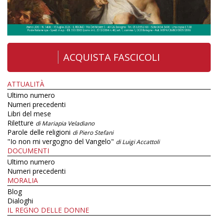
ACQUISTA FASCICOLI
ATTUALITÀ
Ultimo numero
Numeri precedenti
Libri del mese
Riletture
di Mariapia Veladiano
Parole delle religioni
di Piero Stefani
"Io non mi vergogno del Vangelo"
di Luigi Accattoli
DOCUMENTI
Ultimo numero
Numeri precedenti
MORALIA
Blog
Dialoghi
IL REGNO DELLE DONNE