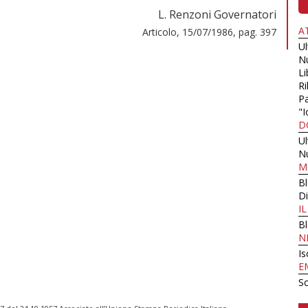
L. Renzoni Governatori
A
Articolo, 15/07/1986, pag. 397
U
N
Li
Ri
Pa
"I
D
U
N
M
B
Di
I
B
N
Is
E
Sc