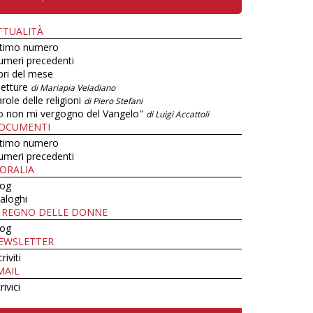
TTUALITÀ
ltimo numero
umeri precedenti
bri del mese
letture
di Mariapia Veladiano
role delle religioni
di Piero Stefani
o non mi vergogno del Vangelo"
di Luigi Accattoli
OCUMENTI
ltimo numero
umeri precedenti
ORALIA
log
aloghi
L REGNO DELLE DONNE
log
EWSLETTER
criviti
MAIL
rivici