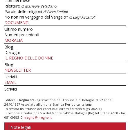
Libri del mese
Riletture
di Mariapia Veladiano
Parole delle religioni
di Piero Stefani
"Io non mi vergogno del Vangelo"
di Luigi Accattoli
DOCUMENTI
Ultimo numero
Numeri precedenti
MORALIA
Blog
Dialoghi
IL REGNO DELLE DONNE
Blog
NEWSLETTER
Iscriviti
EMAIL
Scrivici
Editore
Il Regno srl
Registrazione del Tribunale di Bologna N. 2237 del
24.10.1957 Associato all’Unione Stampa Periodica Italiana
La testata usufruisce dei contributi diretti editoria d.lgs 70/2017
Direzione e redazione Via del Monte 5 40126 Bologna (Bo) tel 051 0956100 - fax
051 0956310
ilregno@ilregno.it
Note legali