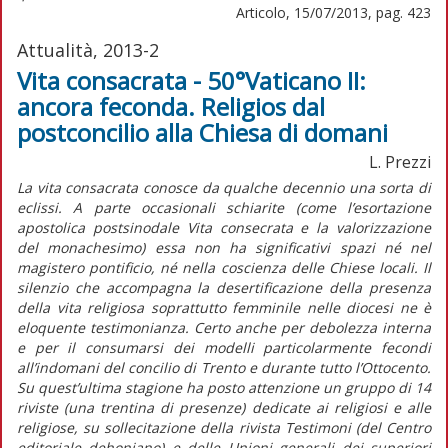
Articolo, 15/07/2013, pag. 423
Attualità, 2013-2
Vita consacrata - 50°Vaticano II:
ancora feconda. Religios dal
postconcilio alla Chiesa di domani
L. Prezzi
La vita consacrata conosce da qualche decennio una sorta di
eclissi. A parte occasionali schiarite (come l’esortazione
apostolica postsinodale Vita consecrata e la valorizzazione
del monachesimo) essa non ha significativi spazi né nel
magistero pontificio, né nella coscienza delle Chiese locali. Il
silenzio che accompagna la desertificazione della presenza
della vita religiosa soprattutto femminile nelle diocesi ne è
eloquente testimonianza. Certo anche per debolezza interna
e per il consumarsi dei modelli particolarmente fecondi
all’indomani del concilio di Trento e durante tutto l’Ottocento.
Su quest’ultima stagione ha posto attenzione un gruppo di 14
riviste (una trentina di presenze) dedicate ai religiosi e alle
religiose, su sollecitazione della rivista Testimoni (del Centro
editoriale dehoniano) e delle Unioni generali dei superiori