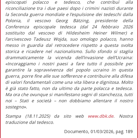
episcopati polacco e tedesco, che contribuì alla
riconciliazione tra i due paesi dopo i crimini nazisti durante
la Seconda guerra mondiale e l’espulsione dei tedeschi dalla
Polonia, il vescovo Georg Bätzing, presidente della
Conferenza episcopale tedesca (dal 24 febbraio 2026
sostituito dal vescovo di Hildesheim Heiner Wilmer) e
l’arcivescovo Tadeusz Wojda, suo omologo polacco, hanno
messo in guardia dal retrocedere rispetto a questa svolta
storica e ricadere nel nazionalismo. Sullo sfondo si staglia
drammaticamente la vicenda dell’invasione dell’Ucraina:
«Incoraggiamo i nostri paesi a fare tutto il possibile per
garantire la sopravvivenza del popolo ucraino in questa
guerra, porre fine alle sue sofferenze e contribuire alla difesa
di valori fondamentali come una vita libera e dignitosa. Molto
è già stato fatto, non da ultimo da parte polacca e tedesca.
Ma ora che ovunque si manifestano segni di stanchezza, tutti
noi – Stati e società – non dobbiamo allentare il nostro
sostegno».
Stampa (18.11.2025) da sito web
www.dbk.de
. Nostra
traduzione dal tedesco.
Documento, 01/03/2026, pag. 189