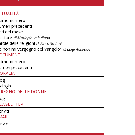
TTUALITÀ
ltimo numero
umeri precedenti
bri del mese
letture
di Mariapia Veladiano
role delle religioni
di Piero Stefani
o non mi vergogno del Vangelo"
di Luigi Accattoli
OCUMENTI
ltimo numero
umeri precedenti
ORALIA
log
aloghi
L REGNO DELLE DONNE
log
EWSLETTER
criviti
MAIL
rivici