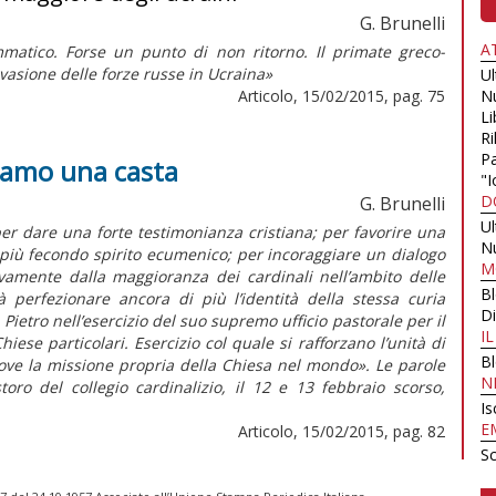
G. Brunelli
A
atico. Forse un punto di non ritorno. Il primate greco-
nvasione delle forze russe in Ucraina»
U
Articolo, 15/02/2015, pag. 75
N
Li
Ri
Pa
siamo una casta
"I
D
G. Brunelli
U
er dare una forte testimonianza cristiana; per favorire una
N
più fecondo spirito ecumenico; per incoraggiare un dialogo
M
vivamente dalla maggioranza dei cardinali nell’ambito delle
B
 perfezionare ancora di più l’identità della stessa curia
Di
Pietro nell’esercizio del suo supremo ufficio pastorale per il
I
iese particolari. Esercizio col quale si rafforzano l’unità di
B
ove la missione propria della Chiesa nel mondo». Le parole
N
oro del collegio cardinalizio, il 12 e 13 febbraio scorso,
Is
E
Articolo, 15/02/2015, pag. 82
Sc