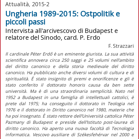
Attualità, 2015-2
Ungheria 1989-2015: Ostpolitik e
piccoli passi
Intervista all'arcivescovo di Budapest e
relatore del Sinodo, card. P. Erdo
F. Strazzari
Il cardinale Péter Erdő è un eminente giurista. La sua attività
scientifica annovera circa 250 saggi e 25 volumi nell’ambito
del diritto canonico e della storia medievale del diritto
canonico. Ha pubblicato anche diversi volumi di cultura e di
spiritualità. È stato insignito di premi e onorificenze e gli è
stato conferito il dottorato honoris causa da ben sette
università. Ma è di una straordinaria semplicità. Nato nel
1952 a Budapest in una famiglia di intellettuali cattolici, è
prete dal 1975; ha conseguito il dottorato in Teologia nel
1976 e il dottorato in Diritto canonico nel 1980, materie che
ha poi insegnato. È stato rettore dell’Università cattolica Péter
Pazmany di Budapest e preside dell’Istituto post-laurea di
diritto canonico. Ha aperto una nuova facoltà di Tecnologia
informatica. Vescovo ausiliare di Székesfehérvar nel 2000 e