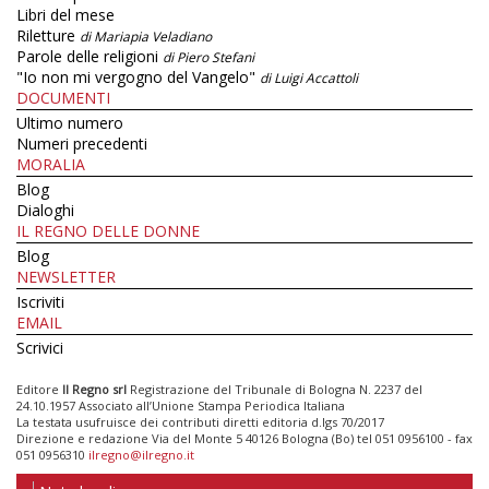
Libri del mese
Riletture
di Mariapia Veladiano
Parole delle religioni
di Piero Stefani
"Io non mi vergogno del Vangelo"
di Luigi Accattoli
DOCUMENTI
Ultimo numero
Numeri precedenti
MORALIA
Blog
Dialoghi
IL REGNO DELLE DONNE
Blog
NEWSLETTER
Iscriviti
EMAIL
Scrivici
Editore
Il Regno srl
Registrazione del Tribunale di Bologna N. 2237 del
24.10.1957 Associato all’Unione Stampa Periodica Italiana
La testata usufruisce dei contributi diretti editoria d.lgs 70/2017
Direzione e redazione Via del Monte 5 40126 Bologna (Bo) tel 051 0956100 - fax
051 0956310
ilregno@ilregno.it