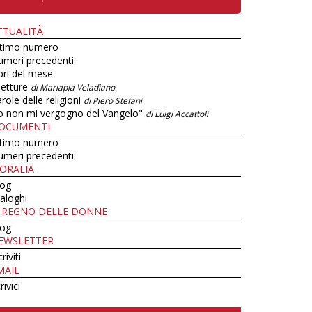
TTUALITÀ
ltimo numero
umeri precedenti
bri del mese
letture
di Mariapia Veladiano
role delle religioni
di Piero Stefani
o non mi vergogno del Vangelo"
di Luigi Accattoli
OCUMENTI
ltimo numero
umeri precedenti
ORALIA
log
aloghi
L REGNO DELLE DONNE
log
EWSLETTER
criviti
MAIL
rivici