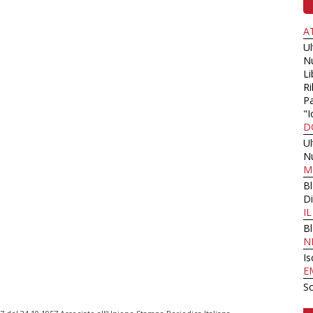
A
U
N
Li
Ri
Pa
"I
D
U
N
M
B
Di
I
B
N
Is
E
Sc