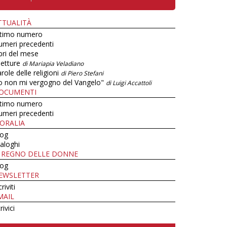
TTUALITÀ
ltimo numero
umeri precedenti
bri del mese
letture
di Mariapia Veladiano
role delle religioni
di Piero Stefani
o non mi vergogno del Vangelo"
di Luigi Accattoli
OCUMENTI
ltimo numero
umeri precedenti
ORALIA
log
aloghi
L REGNO DELLE DONNE
log
EWSLETTER
criviti
MAIL
rivici