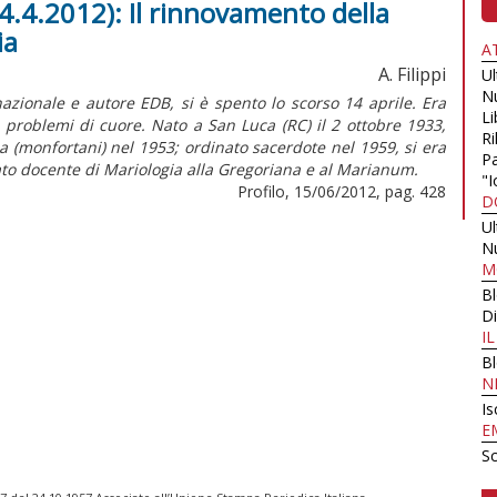
4.4.2012): Il rinnovamento della
ia
A
A. Filippi
U
N
azionale e autore EDB, si è spento lo scorso 14 aprile. Era
Li
 problemi di cuore. Nato a San Luca (RC) il 2 ottobre 1933,
Ri
 (monfortani) nel 1953; ordinato sacerdote nel 1959, si era
Pa
tato docente di Mariologia alla Gregoriana e al Marianum.
"I
Profilo, 15/06/2012, pag. 428
D
U
N
M
B
Di
I
B
N
Is
E
Sc