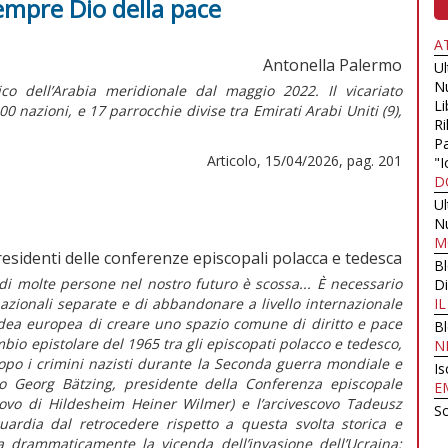
sempre Dio della pace
A
Antonella Palermo
U
N
ico dell’Arabia meridionale dal maggio 2022. Il vicariato
Li
 nazioni, e 17 parrocchie divise tra Emirati Arabi Uniti (9),
Ri
Pa
Articolo, 15/04/2026, pag. 201
"I
D
U
N
M
residenti delle conferenze episcopali polacca e tedesca
B
ia di molte persone nel nostro futuro è scossa... È necessario
Di
nazionali separate e di abbandonare a livello internazionale
I
’idea europea di creare uno spazio comune di diritto e pace
B
io epistolare del 1965 tra gli episcopati polacco e tedesco,
N
 dopo i crimini nazisti durante la Seconda guerra mondiale e
Is
ovo Georg Bätzing, presidente della Conferenza episcopale
E
covo di Hildesheim Heiner Wilmer) e l’arcivescovo Tadeusz
Sc
rdia dal retrocedere rispetto a questa svolta storica e
ia drammaticamente la vicenda dell’invasione dell’Ucraina: