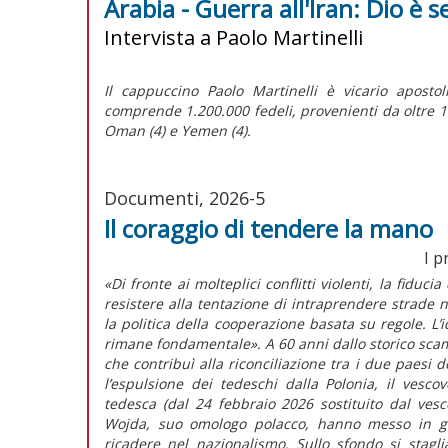
Arabia - Guerra all'Iran: Dio è 
Intervista a Paolo Martinelli
Il cappuccino Paolo Martinelli è vicario apostol
comprende 1.200.000 fedeli, provenienti da oltre 100
Oman (4) e Yemen (4).
Documenti, 2026-5
Il coraggio di tendere la mano
I p
«Di fronte ai molteplici conflitti violenti, la fiduc
resistere alla tentazione di intraprendere strade 
la politica della cooperazione basata su regole. L
rimane fondamentale». A 60 anni dallo storico scamb
che contribuì alla riconciliazione tra i due paesi
l’espulsione dei tedeschi dalla Polonia, il vesc
tedesca (dal 24 febbraio 2026 sostituito dal ves
Wojda, suo omologo polacco, hanno messo in gua
ricadere nel nazionalismo. Sullo sfondo si stagl