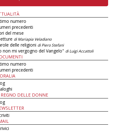
TTUALITÀ
ltimo numero
umeri precedenti
bri del mese
letture
di Mariapia Veladiano
role delle religioni
di Piero Stefani
o non mi vergogno del Vangelo"
di Luigi Accattoli
OCUMENTI
ltimo numero
umeri precedenti
ORALIA
log
aloghi
L REGNO DELLE DONNE
log
EWSLETTER
criviti
MAIL
rivici