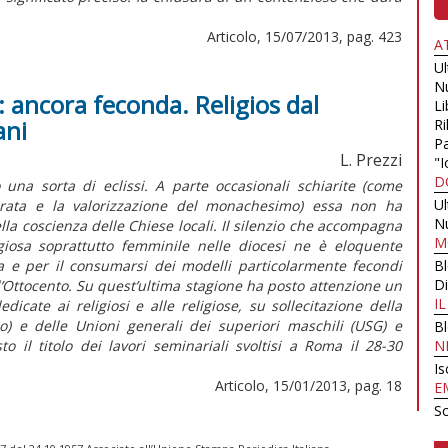
Articolo, 15/07/2013, pag. 423
A
U
N
: ancora feconda. Religios dal
Li
ani
Ri
Pa
L. Prezzi
"I
D
una sorta di eclissi. A parte occasionali schiarite (come
U
ecrata e la valorizzazione del monachesimo) essa non ha
N
ella coscienza delle Chiese locali. Il silenzio che accompagna
M
ligiosa soprattutto femminile nelle diocesi ne è eloquente
a e per il consumarsi dei modelli particolarmente fecondi
B
Di
 l’Ottocento. Su quest’ultima stagione ha posto attenzione un
I
icate ai religiosi e alle religiose, su sollecitazione della
no) e delle Unioni generali dei superiori maschili (USG) e
B
o il titolo dei lavori seminariali svoltisi a Roma il 28-30
N
Is
Articolo, 15/01/2013, pag. 18
E
Sc