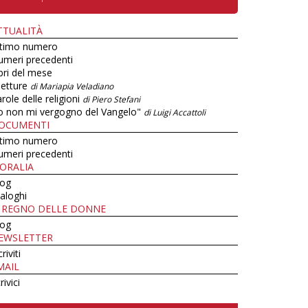
TTUALITÀ
ltimo numero
umeri precedenti
bri del mese
letture
di Mariapia Veladiano
role delle religioni
di Piero Stefani
o non mi vergogno del Vangelo"
di Luigi Accattoli
OCUMENTI
ltimo numero
umeri precedenti
ORALIA
log
aloghi
L REGNO DELLE DONNE
log
EWSLETTER
criviti
MAIL
rivici