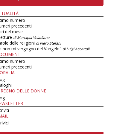
TTUALITÀ
ltimo numero
umeri precedenti
bri del mese
letture
di Mariapia Veladiano
role delle religioni
di Piero Stefani
o non mi vergogno del Vangelo"
di Luigi Accattoli
OCUMENTI
ltimo numero
umeri precedenti
ORALIA
log
aloghi
L REGNO DELLE DONNE
log
EWSLETTER
criviti
MAIL
rivici