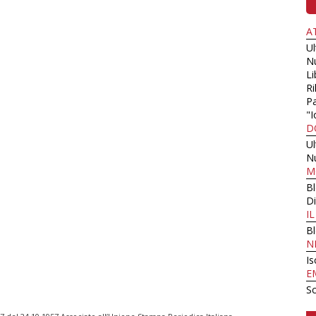
A
U
N
Li
Ri
Pa
"I
D
U
N
M
B
Di
I
B
N
Is
E
Sc