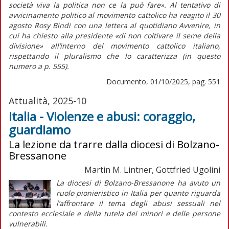
società viva la politica non ce la può fare».
Al tentativo di
avvicinamento politico al movimento cattolico ha reagito il 30
agosto Rosy Bindi con una lettera al quotidiano
Avvenire,
in
cui ha chiesto alla presidente
«di non coltivare il seme della
divisione»
all’interno del movimento cattolico italiano,
rispettando il pluralismo che lo caratterizza (in
questo
numero
a p. 555).
Documento, 01/10/2025, pag. 551
Attualità, 2025-10
Italia - Violenze e abusi: coraggio,
guardiamo
La lezione da trarre dalla diocesi di Bolzano-
Bressanone
Martin M. Lintner, Gottfried Ugolini
L
a diocesi di Bolzano-Bressanone ha avuto un
ruolo pionieristico in Italia per quanto riguarda
l’affrontare il tema degli abusi sessuali nel
contesto ecclesiale e della tutela dei minori e delle persone
vulnerabili.