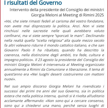
I risultati del Governo
Intervento della presidente del Consiglio dei ministri
Giorgia Meloni al Meeting di Rimini 2025
«Voi, che siete rimasti fedeli al carisma del vostro fondatore,
non avete mai disprezzato la politica. Anzi. Non vi siete
rinchiusi nelle sacrestie nelle quali avrebbero voluto
confinarvi, ma vi siete sempre “sporcati le mani”. Declinando
nella realtà quella “scelta religiosa” alla quale mezzo secolo
fa altri volevano ridurre il mondo cattolico italiano, e che san
Giovanni Paolo II ha ribaltato, quando ha descritto la
coerenza, nella distinzione degli ambiti, tra fede, cultura e
impegno politico».
Il 23 agosto la presidente del Consiglio dei
ministri Giorgia Meloni è intervenuta al Meeting organizzato
annualmente a Rimini da Comunione e liberazione. Il tema di
quest’anno era «Nei luoghi deserti costruiremo con mattoni
nuovi».
Nel suo ampio discorso Giorgia Meloni ha rivendicato i
successi dei primi tre anni del suo Governo, sia in politica
estera che nella politica interna, quindi si è rivolta all’uditorio
acclamante affermando:
«Non sono qui a cercare consenso,
sono qui a chiedervi una mano, perché senza luoghi di