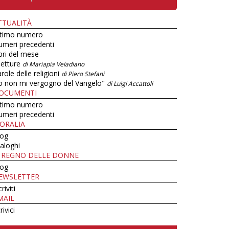
TTUALITÀ
ltimo numero
umeri precedenti
bri del mese
letture
di Mariapia Veladiano
role delle religioni
di Piero Stefani
o non mi vergogno del Vangelo"
di Luigi Accattoli
OCUMENTI
ltimo numero
umeri precedenti
ORALIA
log
aloghi
L REGNO DELLE DONNE
log
EWSLETTER
criviti
MAIL
rivici