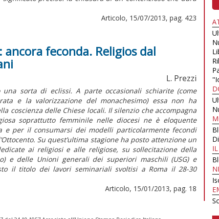
Articolo, 15/07/2013, pag. 423
A
U
N
: ancora feconda. Religios dal
Li
ani
Ri
Pa
L. Prezzi
"I
D
una sorta di eclissi. A parte occasionali schiarite (come
U
ecrata e la valorizzazione del monachesimo) essa non ha
N
ella coscienza delle Chiese locali. Il silenzio che accompagna
M
ligiosa soprattutto femminile nelle diocesi ne è eloquente
a e per il consumarsi dei modelli particolarmente fecondi
B
Di
 l’Ottocento. Su quest’ultima stagione ha posto attenzione un
I
icate ai religiosi e alle religiose, su sollecitazione della
no) e delle Unioni generali dei superiori maschili (USG) e
B
o il titolo dei lavori seminariali svoltisi a Roma il 28-30
N
Is
Articolo, 15/01/2013, pag. 18
E
Sc